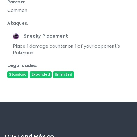
Rareza:
Common
Ataques:
Sneaky Placement
Place 1 damage counter on 1 of your opponent's
Pokémon.
Legalidades:
Standard
Expanded
Unlimited
TCG Land México