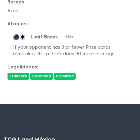
Rareza:
Rare
Ataques:
Limit Break
50+
If your opponent has 3 or fewer Prize cards
remaining, this attack does 90 more damage.
Legalidades:
Standard
Expanded
Unlimited
TCG Land México