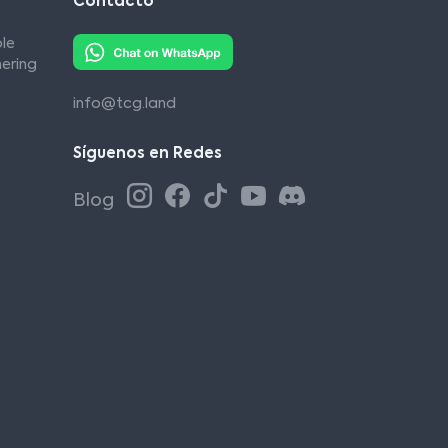
Contacto
le
ering
info@tcg.land
Síguenos en Redes
Blog