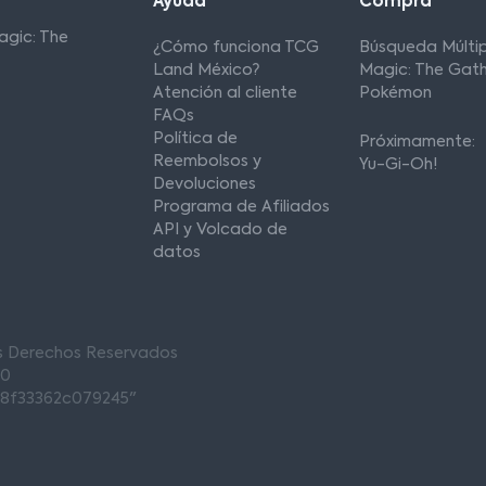
Ayuda
Compra
agic: The
¿Cómo funciona TCG
Búsqueda Múltip
Land México?
Magic: The Gath
Atención al cliente
Pokémon
FAQs
Política de
Próximamente:
Reembolsos y
Yu-Gi-Oh!
Devoluciones
Programa de Afiliados
API y Volcado de
datos
os Derechos Reservados
00
68f33362c079245"