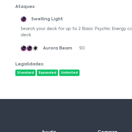
Ataques:
Swelling Light
Search your deck for up to 2 Basic Psychic Energy c
deck.
Aurora Beam
90
Legalidades:
Standard
Expanded
Unlimited