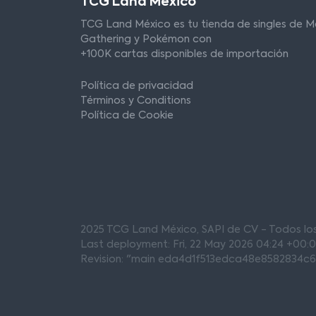
TCG Land México
TCG Land México es tu tienda de singles de M
Gathering y Pokémon con
+100K cartas disponibles de importación
Política de privacidad
Términos y Conditions
Política de Cookie
2025 TCG Land México, SAPI de CV - Todos l
Last deployment: Fri, 22 May 2026 04:24 +00:
Revision: "main eda4d1f513edca48e8582834c