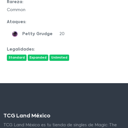
Rareza:
Common
Ataques:
Petty Grudge
20
Legalidades:
Standard
Expanded
Unlimited
TCG Land México
TCG Land México es tu tienda de singles de Magic: The