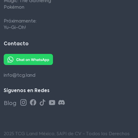
Magic: The Gathering
Pokémon
Próximamente:
Yu-Gi-Oh!
Contacto
info@tcg.land
Síguenos en Redes
Blog
2025 TCG Land México, SAPI de CV - Todos los Derechos