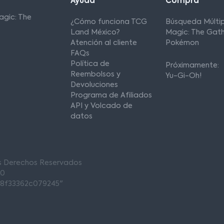
Ayuda
Compra
agic: The
¿Cómo funciona TCG
Búsqueda Múltip
Land México?
Magic: The Gath
Atención al cliente
Pokémon
FAQs
Política de
Próximamente:
Reembolsos y
Yu-Gi-Oh!
Devoluciones
Programa de Afiliados
API y Volcado de
datos
os Derechos Reservados
00
68f33362c079245"