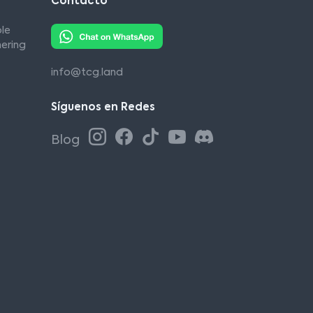
Contacto
le
ering
info@tcg.land
Síguenos en Redes
Blog