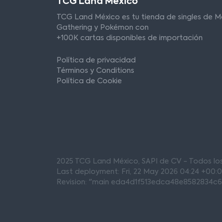
TCG Land México
TCG Land México es tu tienda de singles de M
Gathering y Pokémon con
+100K cartas disponibles de importación
Política de privacidad
Términos y Conditions
Política de Cookie
2025 TCG Land México, SAPI de CV - Todos l
Last deployment: Fri, 22 May 2026 04:24 +00:
Revision: "main eda4d1f513edca48e8582834c