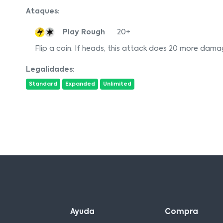
Ataques:
Play Rough
20+
Flip a coin. If heads, this attack does 20 more dama
Legalidades:
Standard
Expanded
Unlimited
Ayuda
Compra