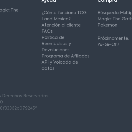
Ayuda
Compra
agic: The
¿Cómo funciona TCG
Búsqueda Múltip
Land México?
Magic: The Gath
Atención al cliente
Pokémon
FAQs
Política de
Próximamente:
Reembolsos y
Yu-Gi-Oh!
Devoluciones
Programa de Afiliados
API y Volcado de
datos
os Derechos Reservados
00
68f33362c079245"