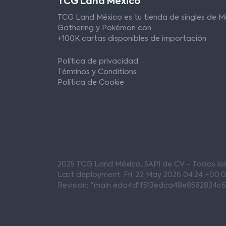
TCG Land México
TCG Land México es tu tienda de singles de M
Gathering y Pokémon con
+100K cartas disponibles de importación
Política de privacidad
Términos y Conditions
Política de Cookie
2025 TCG Land México, SAPI de CV - Todos l
Last deployment: Fri, 22 May 2026 04:24 +00:
Revision: "main eda4d1f513edca48e8582834c