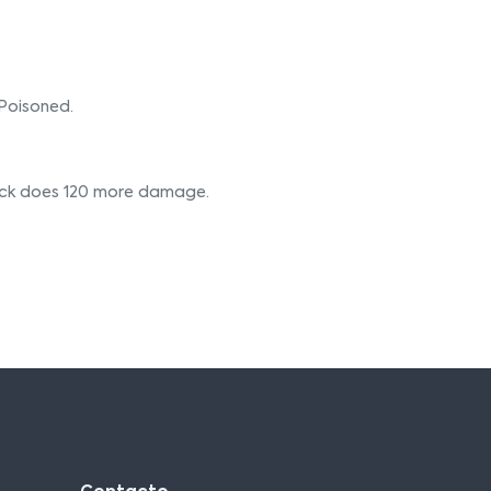
Poisoned.
ttack does 120 more damage.