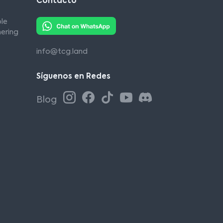
Contacto
le
ering
info@tcg.land
Síguenos en Redes
Blog