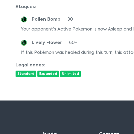
Ataques:
Pollen Bomb
30
Your opponent's Active Pokémon is now Asleep and 
Lively Flower
60+
If this Pokémon was healed during this turn, this a
Legalidades:
Standard
Expanded
Unlimited