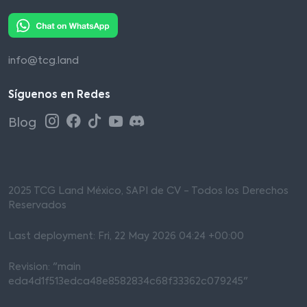
info@tcg.land
Síguenos en Redes
Blog
2025 TCG Land México, SAPI de CV - Todos los Derechos
Reservados
Last deployment: Fri, 22 May 2026 04:24 +00:00
Revision: "main
eda4d1f513edca48e8582834c68f33362c079245"