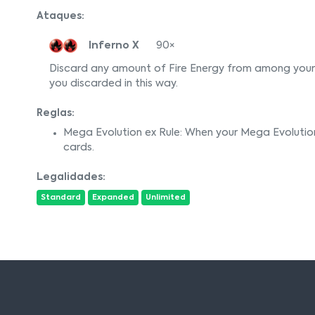
Ataques:
Inferno X
90×
Discard any amount of Fire Energy from among you
you discarded in this way.
Reglas:
Mega Evolution ex Rule: When your Mega Evolutio
cards.
Legalidades:
Standard
Expanded
Unlimited