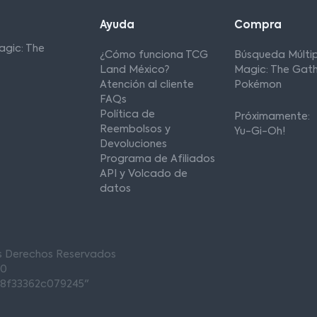
Ayuda
Compra
agic: The
¿Cómo funciona TCG
Búsqueda Múltip
Land México?
Magic: The Gath
Atención al cliente
Pokémon
FAQs
Política de
Próximamente:
Reembolsos y
Yu-Gi-Oh!
Devoluciones
Programa de Afiliados
API y Volcado de
datos
os Derechos Reservados
00
68f33362c079245"