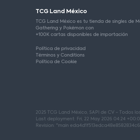
TCG Land México
TCG Land México es tu tienda de singles de M
Gathering y Pokémon con
+100K cartas disponibles de importación
Política de privacidad
Términos y Conditions
Política de Cookie
2025 TCG Land México, SAPI de CV - Todos l
Last deployment: Fri, 22 May 2026 04:24 +00:
Revision: "main eda4d1f513edca48e8582834c