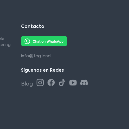
Contacto
le
ering
info@tcg.land
Síguenos en Redes
Blog