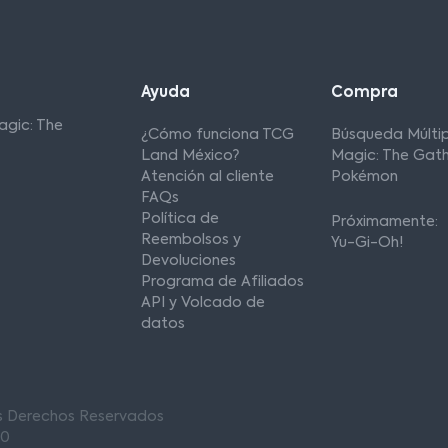
Ayuda
Compra
agic: The
¿Cómo funciona TCG
Búsqueda Múltip
Land México?
Magic: The Gath
Atención al cliente
Pokémon
FAQs
Política de
Próximamente:
Reembolsos y
Yu-Gi-Oh!
Devoluciones
Programa de Afiliados
API y Volcado de
datos
os Derechos Reservados
00