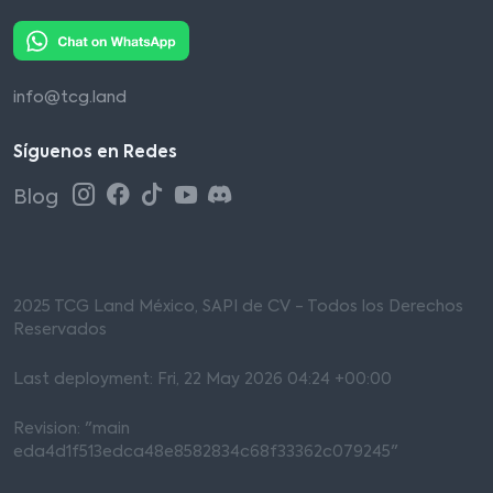
info@tcg.land
Síguenos en Redes
Blog
2025 TCG Land México, SAPI de CV - Todos los Derechos
Reservados
Last deployment: Fri, 22 May 2026 04:24 +00:00
Revision: "main
eda4d1f513edca48e8582834c68f33362c079245"