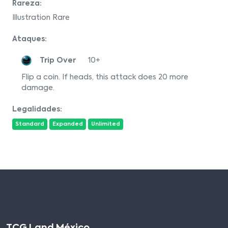
Rareza:
Illustration Rare
Ataques:
Trip Over
10+
Flip a coin. If heads, this attack does 20 more
damage.
Legalidades:
Standard
Expanded
Unlimited
TCG Land México