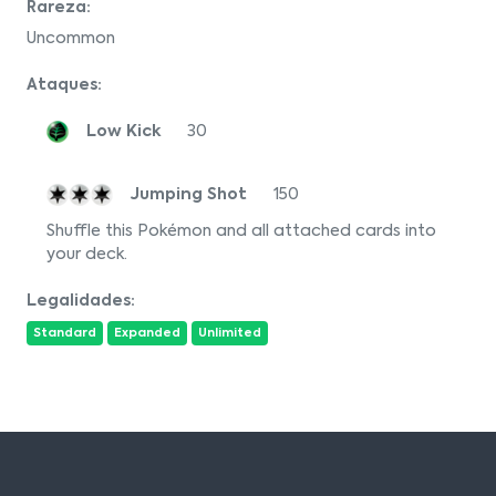
Rareza:
Uncommon
Ataques:
Low Kick
30
Jumping Shot
150
Shuffle this Pokémon and all attached cards into
your deck.
Legalidades:
Standard
Expanded
Unlimited