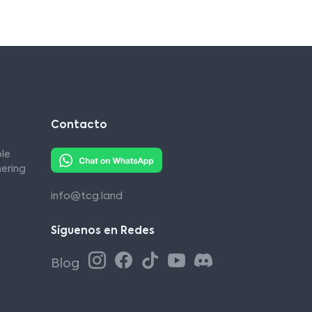
Contacto
le
ering
info@tcg.land
Síguenos en Redes
Blog