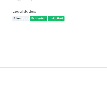
Legalidades:
Standard
Expanded
Unlimited