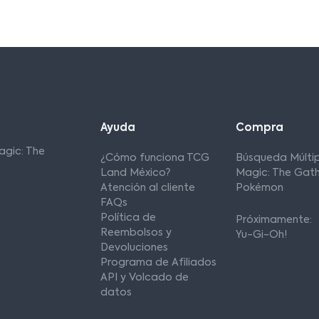
Ayuda
Compra
agic: The
¿Cómo funciona TCG
Búsqueda Múltip
Land México?
Magic: The Gath
Atención al cliente
Pokémon
FAQs
Política de
Próximamente:
Reembolsos y
Yu-Gi-Oh!
Devoluciones
Programa de Afiliados
API y Volcado de
datos