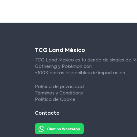
TCG Land México
TCG Land México es tu tienda de singles de M
Gathering y Pokémon con
+100K cartas disponibles de importación
Política de privacidad
Términos y Conditions
Política de Cookie
Contacto