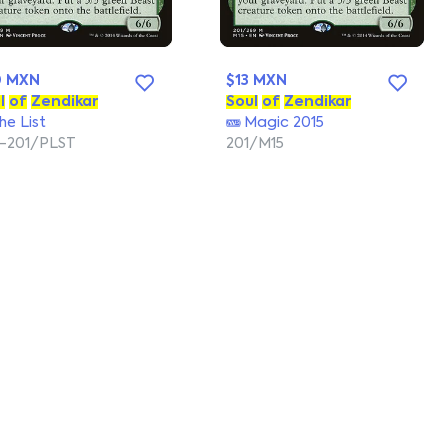
0 MXN
$13 MXN
l
of
Zendikar
Soul
of
Zendikar
he List
Magic 2015
-201/PLST
201/M15