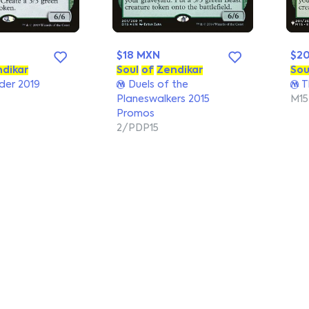
$18 MXN
$2
dikar
Soul
of
Zendikar
Sou
er 2019
Duels of the
T
Planeswalkers 2015
M15
Promos
2/PDP15