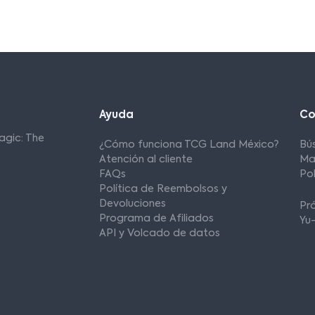
Ayuda
C
agic: The
¿Cómo funciona TCG Land México?
Bú
Atención al cliente
Ma
FAQs
Po
Política de Reembolsos y
Devoluciones
Pr
Programa de Afiliados
Yu
API y Volcado de datos