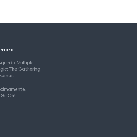
ompra
squeda Múltiple
gic: The Gathering
kémon
óximamente:
-Gi-Oh!