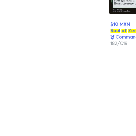
$10 MXN
Soul
of
Zen
Command
182/C19