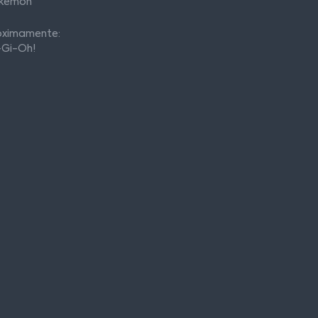
kémon
óximamente:
-Gi-Oh!