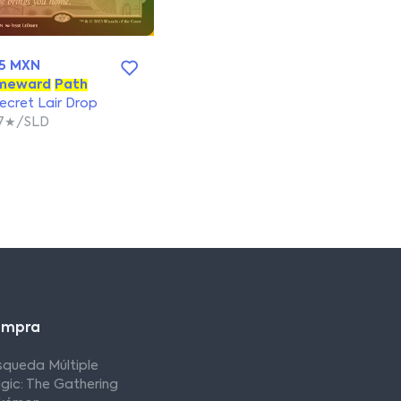
5 MXN
meward
Path
ecret Lair Drop
67★/SLD
ompra
squeda Múltiple
gic: The Gathering