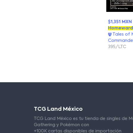
$1,351 MXN
Homeward
Tales of 
Commande
395/LTC
TCG Land México
TCG Land México es tu tienda de singles de M
Gathering y Pokémon con
+100K cartas disponibles de importación