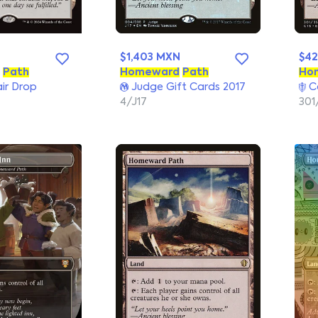
$1,403 MXN
$4
Path
Homeward
Path
Ho
ir Drop
Judge Gift Cards 2017
C
4/J17
301