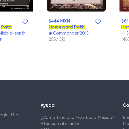
$444 MXN
$61
Path
Homeward
Path
Ho
Middle-earth
Commander 2013
S
r
295/C13
14
Ayuda
C
agic: The
¿Cómo funciona TCG Land México?
Bú
Atención al cliente
Ma