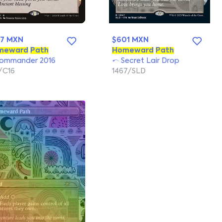
27 MXN
$601 MXN
meward
Path
Homeward
Path
ommander 2016
Secret Lair Drop
/C16
1467/SLD