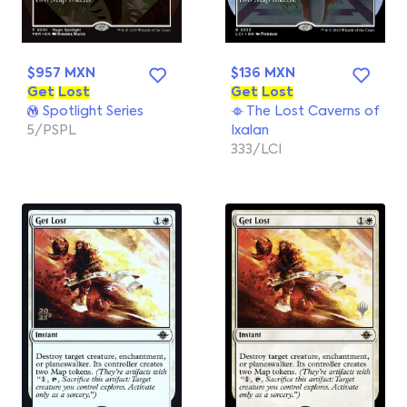
$957 MXN
$136 MXN
Get
Lost
Get
Lost
Spotlight Series
The Lost Caverns of
5/PSPL
Ixalan
333/LCI