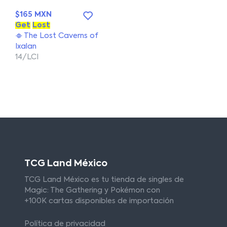
$165 MXN
Get
Lost
The Lost Caverns of
Ixalan
14/LCI
TCG Land México
TCG Land México es tu tienda de singles de
Magic: The Gathering y Pokémon con
+100K cartas disponibles de importación
Política de privacidad