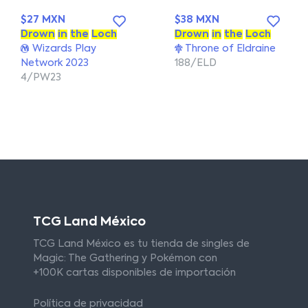
$27 MXN
$38 MXN
Drown
in
the
Loch
Drown
in
the
Loch
Wizards Play
Throne of Eldraine
Network 2023
188/ELD
4/PW23
TCG Land México
TCG Land México es tu tienda de singles de
Magic: The Gathering y Pokémon con
+100K cartas disponibles de importación
Política de privacidad