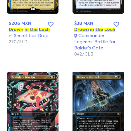
$206 MXN
$38 MXN
Drown
in
the
Loch
Drown
in
the
Loch
Secret Lair Drop
Commander
270/SLD
Legends: Battle for
Baldur's Gate
842/CLB